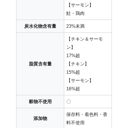
【サーモン】
鮭・鶏肉
炭水化物含有量
23%未満
【チキン＆サーモ
ン】
17%超
脂質含有量
【チキン】
15%超
【サーモン】
16%超
穀物不使用
〇
保存料・着色料・香
添加物
料不使用