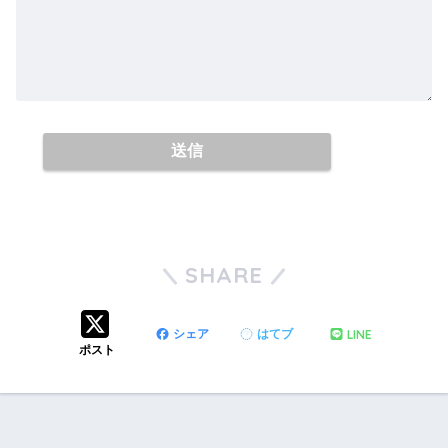
A
l
SHARE
t
e
r
LINE
シェア
はてブ
ポスト
n
a
t