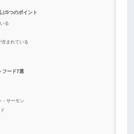
ぶ5つのポイント
いる
が含まれている
トフード7選
ン・サーモン
ード