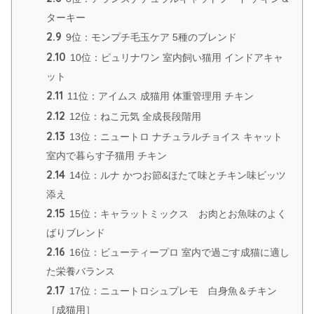
ターキー
2.9
9位：モンプチ毛玉ケア 5種のブレンド
2.10
10位：ピュリナワン 室内飼い猫用 インドアキャ
ット
2.11
11位：アイムス 成猫用 体重管理用 チキン
2.12
12位：ねこ元気 全成長段階用
2.13
13位：ニュートロ ナチュラルチョイス キャット
室内で暮らす子猫用 チキン
2.14
14位：ルナ かつお節&ほたて味とチキン味ビッツ
添え
2.15
15位：キャラットミックス お肉とお魚味のよく
ばりブレンド
2.16
16位：ビューティープロ 室内で過ごす成猫に適し
た栄養バランス
2.17
17位：ニュートロシュプレモ 白身魚＆チキン
［成猫用］