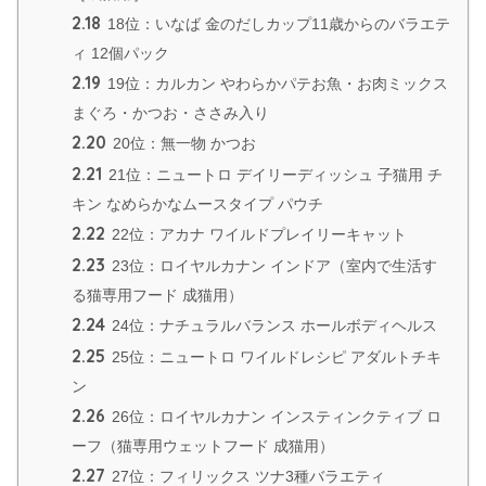
2.18
18位：いなば 金のだしカップ11歳からのバラエテ
ィ 12個パック
2.19
19位：カルカン やわらかパテお魚・お肉ミックス
まぐろ・かつお・ささみ入り
2.20
20位：無一物 かつお
2.21
21位：ニュートロ デイリーディッシュ 子猫用 チ
キン なめらかなムースタイプ パウチ
2.22
22位：アカナ ワイルドプレイリーキャット
2.23
23位：ロイヤルカナン インドア（室内で生活す
る猫専用フード 成猫用）
2.24
24位：ナチュラルバランス ホールボディヘルス
2.25
25位：ニュートロ ワイルドレシピ アダルトチキ
ン
2.26
26位：ロイヤルカナン インスティンクティブ ロ
ーフ（猫専用ウェットフード 成猫用）
2.27
27位：フィリックス ツナ3種バラエティ