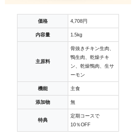
価格
4,708円
内容量
1.5kg
骨抜きチキン生肉、
鴨生肉、乾燥チキ
主原料
ン、乾燥鴨肉、生サ
ーモン
機能
主食
添加物
無
定期コースで
特典
10％OFF