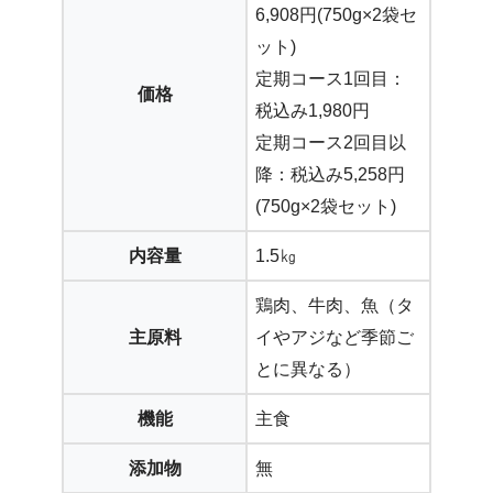
6,908円(750g×2袋セ
ット)
定期コース1回目：
価格
税込み1,980円
定期コース2回目以
降：税込み5,258円
(750g×2袋セット)
内容量
1.5㎏
鶏肉、牛肉、魚（タ
主原料
イやアジなど季節ご
とに異なる）
機能
主食
添加物
無