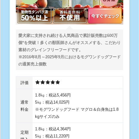
愛犬家に支持され続ける人気商品で累計販売数は600万
個*を突破！多くの獣医師さんがオススメする、こだわり
素材のグレインフリーフードです。
※2016年8月～2025年9月におけるモグワンドッグフード
の通算売上個数
評価
1.8㎏：税込5,456円
通常
5㎏：税込14,025円
料金
※モグワンドッグフード マグロ＆白身魚は1.8
kgサイズのみ
1.8㎏：税込4,364円
定期
5㎏：税込11,220円