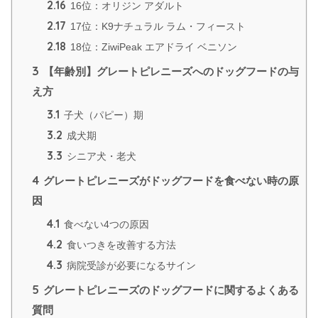
2.16
16位：オリジン アダルト
2.17
17位：K9ナチュラル ラム・フィースト
2.18
18位：ZiwiPeak エアドライ ベニソン
3
【年齢別】グレートピレニーズへのドッグフードの与
え方
3.1
子犬（パピー）期
3.2
成犬期
3.3
シニア犬・老犬
4
グレートピレニーズがドッグフードを食べない時の原
因
4.1
食べない4つの原因
4.2
食いつきを改善する方法
4.3
病院受診が必要になるサイン
5
グレートピレニーズのドッグフードに関するよくある
質問