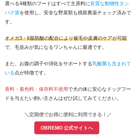
選べる4種類のフードはすべて主原料に
良質な動物性タン
パク源
を使用し、安全な野菜類も残留農薬チェック済みで
す。
オメガ3・6脂肪酸の配合により被毛や皮膚のケアが可能
で、毛並みが気になるワンちゃんに最適です。
また、お腹の調子や消化をサポートする
乳酸菌も含まれて
いる
点が特徴です。
香料・着色料・保存料不使用
で犬の体に安心なドッグフー
ドを与えたい飼い主さんはぜひ試してみてください。
＼定期便でお得に便利に利用できる！／
OBREMO 公式サイトへ