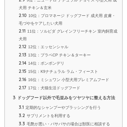
犬用 チキン＆玄米
2.10
10位：プロマネージ ドッグフード 成犬用 皮膚・
毛づやをケアしたい犬用
2.11
11位：ソルビダ グレインフリーチキン 室内飼育成
犬用
2.12
12位：エッセンシャル
2.13
13位：プラペCP チキン＆ターキー
2.14
14位：ポンポンデリ
2.15
15位：K9ナチュラル ラム・フィースト
2.16
16位：ミシュワン 小型犬用プレミアムフード
2.17
17位：犬猫生活ドッグフード
3
ドッグフード以外で毛並みをツヤツヤに整える方法
3.1
定期的なシャンプーやブラッシングを行う
3.2
サプリメントを利用する
3.3
毛艶が悪い・パサパサの場合は獣医に相談する