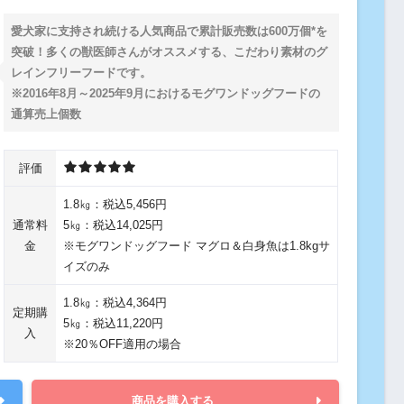
愛犬家に支持され続ける人気商品で累計販売数は600万個*を
突破！多くの獣医師さんがオススメする、こだわり素材のグ
レインフリーフードです。
※2016年8月～2025年9月におけるモグワンドッグフードの
通算売上個数
評価
1.8㎏：税込5,456円
通常料
5㎏：税込14,025円
金
※モグワンドッグフード マグロ＆白身魚は1.8kgサ
イズのみ
1.8㎏：税込4,364円
定期購
5㎏：税込11,220円
入
※20％OFF適用の場合
商品を購入する