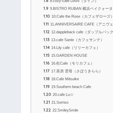
1.8
8.cozy-cafe DAIN（ダイン）
1.9
9.BISTRO RUBAN 横浜ベイクォ
1.10
10.Cafe the Rose（カフェザローズ
1.11
11.ANNIVERSAIRE CAFE（
1.12
12.dappleback cafe（ダップルバ
1.13
13.cafe Sante（カフェサンテ）
1.14
14.Lily cafe（リリーカフェ）
1.15
15.GARDEN HOUSE
1.16
16.杜Cafe（モリカフェ）
1.17
17.茶房 雲母（さぼうきらら）
1.18
18.Cafe Mitsuike
1.19
19.Southern beach Cafe
1.20
20.cafe Lu☆
1.21
21.Sorriso
1.22
22.SmileySmile