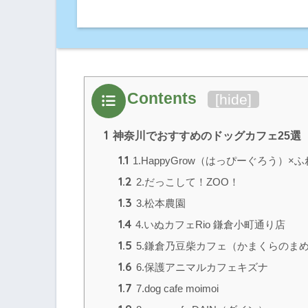
Contents
[
hide
]
1
神奈川でおすすめのドッグカフェ25選
1.1
1.HappyGrow（はっぴーぐろう）×
1.2
2.だっこして！ZOO！
1.3
3.松本農園
1.4
4.いぬカフェRio 鎌倉小町通り店
1.5
5.鎌倉乃豆柴カフェ（かまくらのま
1.6
6.保護アニマルカフェキズナ
1.7
7.dog cafe moimoi