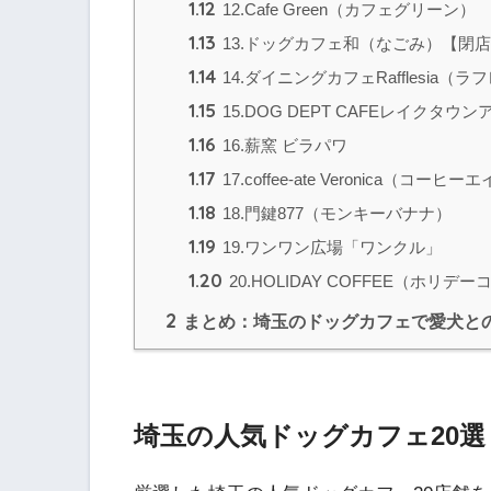
1.12
12.Cafe Green（カフェグリーン）
1.13
13.ドッグカフェ和（なごみ）【閉
1.14
14.ダイニングカフェRafflesia（
1.15
15.DOG DEPT CAFEレイクタウ
1.16
16.薪窯 ビラパワ
1.17
17.coffee-ate Veronica（コ
1.18
18.門鍵877（モンキーバナナ）
1.19
19.ワンワン広場「ワンクル」
1.20
20.HOLIDAY COFFEE（ホリデ
2
まとめ：埼玉のドッグカフェで愛犬と
埼玉の人気ドッグカフェ20選