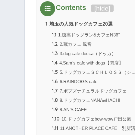
Contents
[
hide
]
1
埼玉の人気ドッグカフェ20選
1.1
1.穂高ドッグラン&カフェN36°
1.2
2.蔵カフェ 風音
1.3
3.dog cafe docca（ドッカ）
1.4
4.Sam’s cafe with dogs【閉店】
1.5
5.ドッグカフェＳＣＨＬＯＳＳ（シ
1.6
6.RAINDOGS cafe
1.7
7.ポプズナチュラルドッグカフェ
1.8
8.ドッグカフェNANA&HACHI
1.9
9.AN’S CAFE
1.10
10.ドッグカフェbow-wow戸田公園
1.11
11.ANOTHER PLACE CAFE