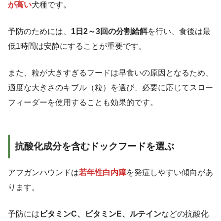
が高い
犬種です。
予防のためには、
1日2～3回の分割給餌
を行い、食後は最
低1時間は安静にすることが重要です。
また、粒が大きすぎるフードは早食いの原因となるため、
適度な大きさのキブル（粒）を選び、必要に応じてスロー
フィーダーを使用することも効果的です。
抗酸化成分を含むドックフードを選ぶ
アフガンハウンドは
若年性白内障
を発症しやすい傾向があ
ります。
予防には
ビタミンC、ビタミンE、ルテイン
などの抗酸化