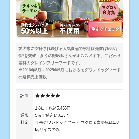
愛犬家に支持され続ける人気商品で累計販売数は600万
個*を突破！多くの獣医師さんがオススメする、こだわり
素材のグレインフリーフードです。
※2016年8月～2025年9月におけるモグワンドッグフード
の通算売上個数
評価
1.8㎏：税込5,456円
通常
5㎏：税込14,025円
料金
※モグワンドッグフード マグロ＆白身魚は1.8
kgサイズのみ