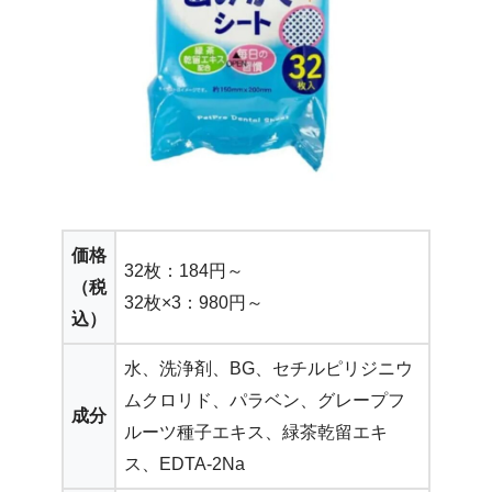
価格
32枚：184円～
（税
32枚×3：980円～
込）
水、洗浄剤、BG、セチルピリジニウ
ムクロリド、パラベン、グレープフ
成分
ルーツ種子エキス、緑茶乾留エキ
ス、EDTA-2Na