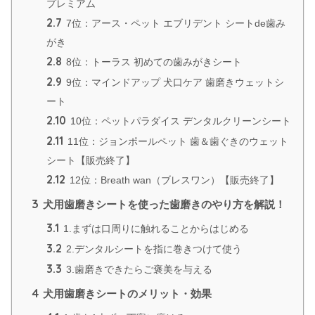
プレミアム
2.7
7位：アース・ペット エブリデント シートde歯み
がき
2.8
8位：トーラス 初めての歯みがきシート
2.9
9位：マインドアップ 犬口ケア 歯磨きウェットシ
ート
2.10
10位：ペットパラダイス デンタルクリーンシート
2.11
11位：ジョンポールペット 歯＆歯ぐきのウェット
シート【販売終了】
2.12
12位：Breath wan（ブレスワン）【販売終了】
3
犬用歯磨きシートを使った歯磨きのやり方を解説！
3.1
1.まずは口周りに触れることからはじめる
3.2
2.デンタルシートを指に巻きつけて使う
3.3
3.歯磨きできたらご褒美を与える
4
犬用歯磨きシートのメリット・効果