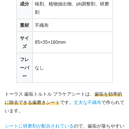
成分
味剤、植物抽出物、ph調整剤、研磨
剤
素材
不織布
サイ
85×35×160mm
ズ
フレ
ーバ
なし
ー
トーラス 歯垢トルトル プラケアシートは、
歯垢を効率的
に除去できる歯磨きシート
です。
丈夫な不織布
で作られて
います。
シートに研磨剤が配合されている
ので、歯垢が落ちやすい