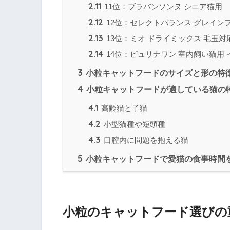
2.11
11位：ブラバンソンヌ シニア猫用
2.12
12位：セレクトバランス グレインフ
2.13
13位：ミオ ドライミックス 毛玉対
2.14
14位：ピュリナワン 室内飼い猫用 
3
小粒キャットフードのサイズと形の特
4
小粒キャットフードが適している猫の
4.1
高齢猫と子猫
4.2
小型猫種や短頭種
4.3
口腔内に問題を抱える猫
5
小粒キャットフードで愛猫の食事時間
小粒のキャットフード選びの