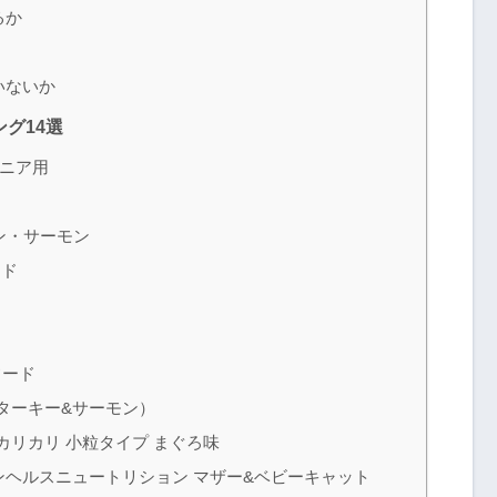
るか
いないか
グ14選
シニア用
ン・サーモン
ード
フード
（ターキー&サーモン）
カリカリ 小粒タイプ まぐろ味
ンヘルスニュートリション マザー&ベビーキャット