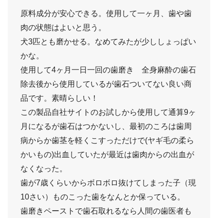
原料成分が安心できる。使用して一ヶ月、歯や歯
肉の状態はよいと思う。
犬3匹とも磨かせる。なめてみたが少ししょっぱい
かな。
使用して4ヶ月一日一回の歯磨き 全身麻酔の歯石
除去後から使用しているが歯石ついてない良い商
品です。素晴らしい！
この製品自社サイトのお試しから使用して通算9ヶ
月になるが歯石はつかないし、最初のころは歯周
病からか歯茎を軽くこすっただけで(ヤギ毛の柔ら
かいもの)出血していたが最近は歯肉からの出血が
なくなった。
歯が7歳くらいからボロボロ抜けてしまった子（現
10さい）ものこった歯をなんとか保っている。
歯磨きペーストで歯石取れるなら人間の歯医者も